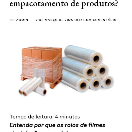
empacotamento de produtos?
EM
por
ADMIN
7 DE MARÇO DE 2025
DEIXE UM COMENTÁRIO
POR
QUE
OS
ROLOS
DE
FILME
STRETC
SÃO
INDISPE
NO
EMPACO
DE
PRODUT
Tempo de leitura:
4
minutos
Entenda por que os rolos de filmes