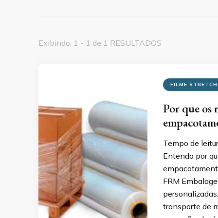
Exibindo: 1 - 1 de 1 RESULTADOS
FILME STRETCH
Por que os r
empacotame
Tempo de leitu
Entenda por que
empacotamento i
FRM Embalagens
personalizadas.
transporte de m