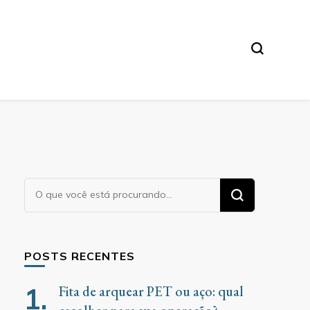
Procurando
algo?
POSTS RECENTES
Fita de arquear PET ou aço: qual