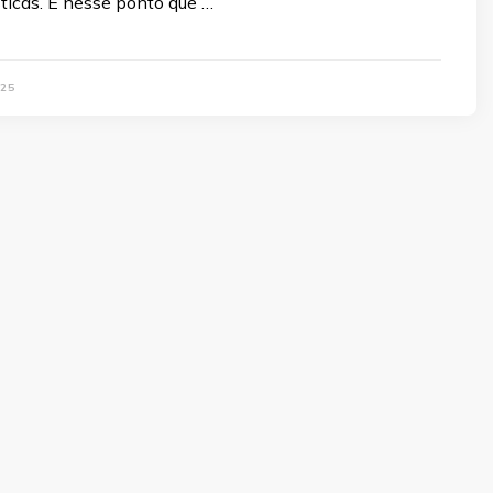
ticas. É nesse ponto que …
25