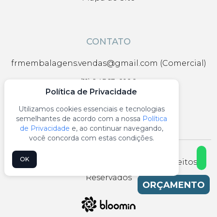
CONTATO
frmembalagens.vendas@gmail.com (Comercial)
(11) 94563-0100
Política de Privacidade
(11) 94563-0100
Utilizamos cookies essenciais e tecnologias
semelhantes de acordo com a nossa
Política
de Privacidade
e, ao continuar navegando,
você concorda com estas condições.
OK
FRM Embalagens © 2026 - Todos os Direitos
Reservados
ORÇAMENTO