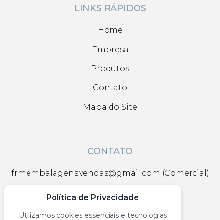
LINKS RÁPIDOS
Home
Empresa
Produtos
Contato
Mapa do Site
CONTATO
frmembalagens.vendas@gmail.com (Comercial)
(11) 94563-0100
Política de Privacidade
(11) 94563-0100
Utilizamos cookies essenciais e tecnologias