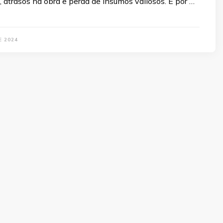
 atrasos na obra e perda de insumos valiosos. É por …
E 2024