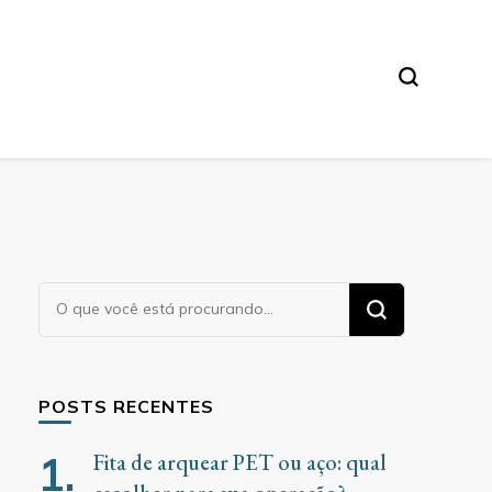
Procurando
algo?
POSTS RECENTES
Fita de arquear PET ou aço: qual