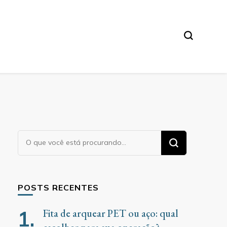
Procurando
algo?
POSTS RECENTES
Fita de arquear PET ou aço: qual