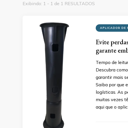
Exibindo: 1 - 1 de 1 RESULTADOS
APLICADOR DE 
Evite perdas
garante emb
Tempo de leitu
Descubra como o
garantir mais s
Saiba por que 
logísticas. As
muitas vezes t
aqui que o apli