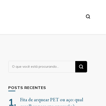
Procurando
algo?
POSTS RECENTES
Fita de arquear PET ou aço: qual