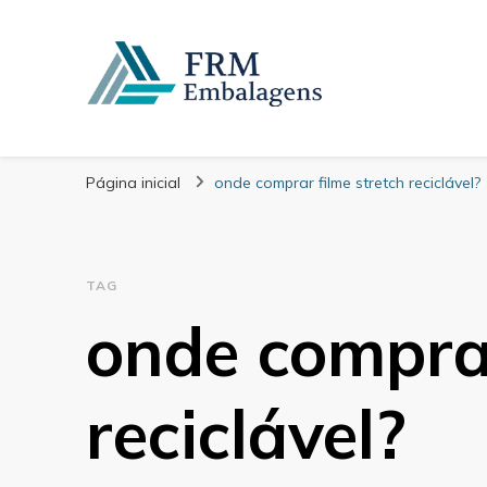
FRM Embalagens
Blog – FRM Embalagens
Página inicial
onde comprar filme stretch reciclável?
TAG
onde comprar
reciclável?