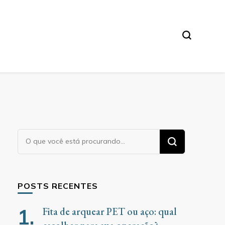
Procurando
algo?
POSTS RECENTES
Fita de arquear PET ou aço: qual