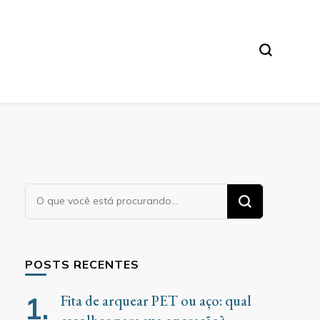
Procurando
algo?
POSTS RECENTES
Fita de arquear PET ou aço: qual