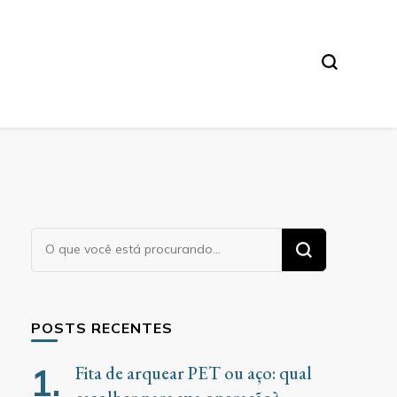
Procurando
algo?
POSTS RECENTES
Fita de arquear PET ou aço: qual