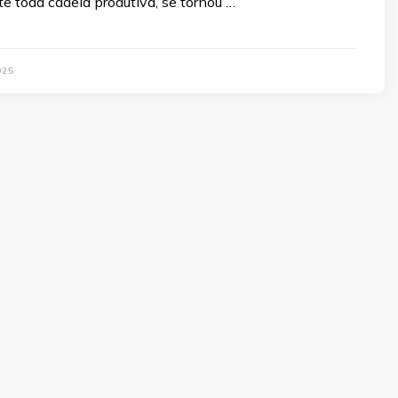
e toda cadeia produtiva, se tornou …
025