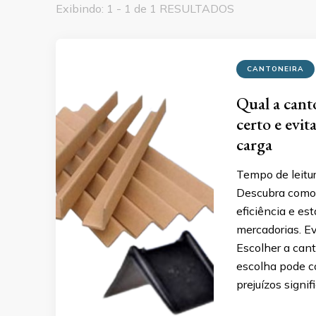
Exibindo: 1 - 1 de 1 RESULTADOS
CANTONEIRA
Qual a cant
certo e evi
carga
Tempo de leitu
Descubra como e
eficiência e e
mercadorias. E
Escolher a cant
escolha pode c
prejuízos signif