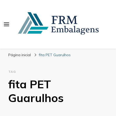
FRM Embalagens
Blog – FRM Embalagens
Página inicial
fita PET Guarulhos
TAG
fita PET
Guarulhos