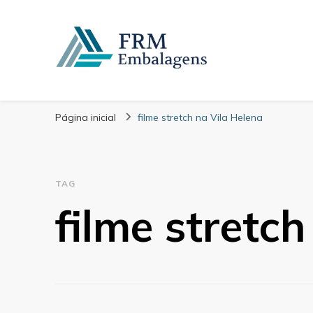
FRM Embalagens
Blog – FRM Embalagens
Página inicial
filme stretch na Vila Helena
TAG
filme stretc