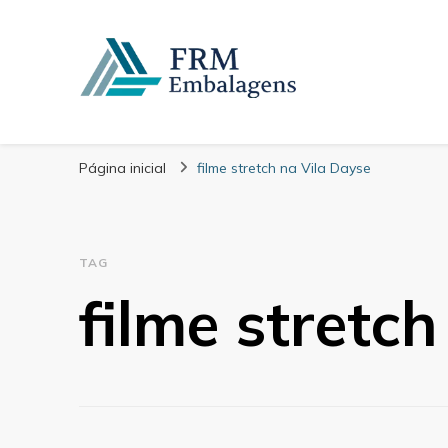
FRM Embalagens
Blog – FRM Embalagens
Página inicial
filme stretch na Vila Dayse
TAG
filme stretc