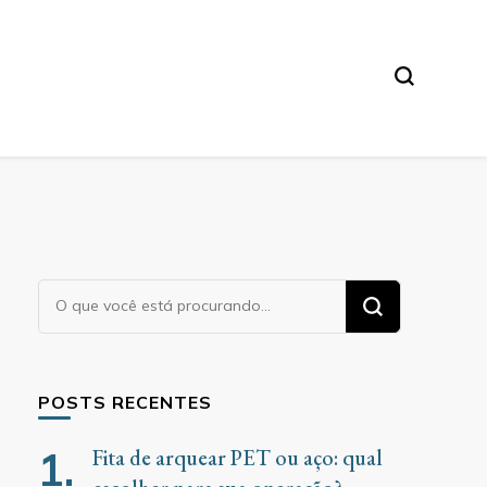
Procurando
algo?
POSTS RECENTES
Fita de arquear PET ou aço: qual