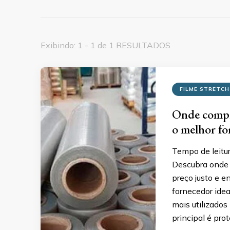
Exibindo: 1 - 1 de 1 RESULTADOS
FILME STRETCH
Onde compra
o melhor fo
Tempo de leitu
Descubra onde 
preço justo e e
fornecedor idea
mais utilizado
principal é pro