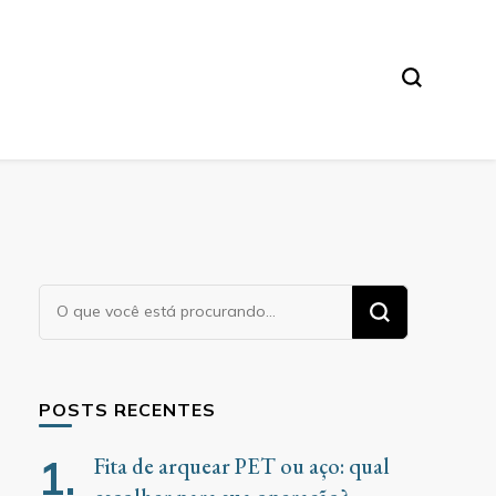
Procurando
algo?
POSTS RECENTES
Fita de arquear PET ou aço: qual