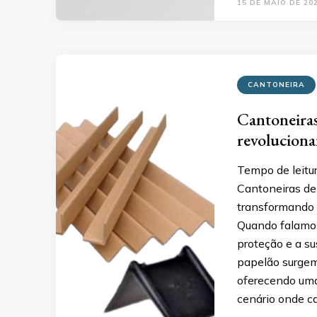
15 DE MAIO DE 20
CANTONEIRA
Cantoneiras
revoluciona
Tempo de leitu
Cantoneiras de
transformando 
Quando falamos
proteção e a s
papelão surgem
oferecendo uma 
cenário onde c