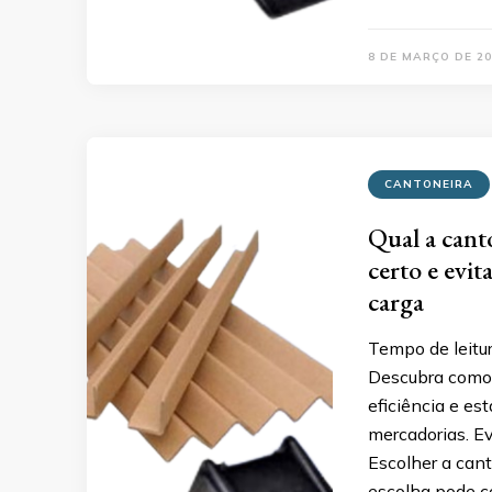
8 DE MARÇO DE 20
CANTONEIRA
Qual a cant
certo e evi
carga
Tempo de leitu
Descubra como e
eficiência e e
mercadorias. E
Escolher a cant
escolha pode c