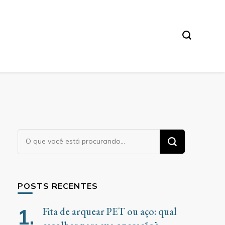
Procurando
algo?
POSTS RECENTES
Fita de arquear PET ou aço: qual