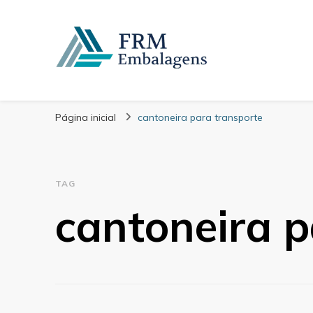
FRM Embalagens
Blog – FRM Embalagens
Página inicial
cantoneira para transporte
TAG
cantoneira p