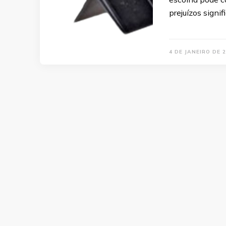
prejuízos signif
4 DE JANEIRO DE 