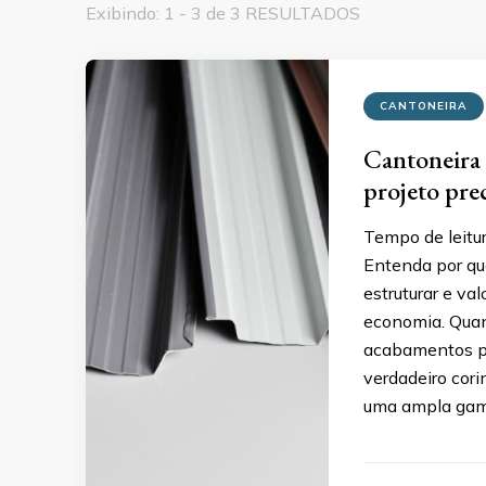
Exibindo: 1 - 3 de 3 RESULTADOS
CANTONEIRA
Cantoneira 
projeto prec
Tempo de leitu
Entenda por que
estruturar e val
economia. Quand
acabamentos pe
verdadeiro cori
uma ampla gama